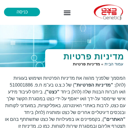
כניסה
מידע לרופא
איך נבדקים
הכל אודות נוירופרמג’ן
מדיניות פרטיות
עמוד הבית
»
מדיניות פרטיות
המסמך שלפניך מהווה את מדיניות הפרטיות ושימוש בעוגיות
(להלן:
"מדיניות הפרטיות"
) של כ.צ.ט בע"מ ח.פ. 510001886
ו/או חברות הבנות שלה (להלן ביחד
"כצט"
), ביחס לעיבוד מידע
אישי שיימסר על-ידך ו/או ייאסף על-ידי כצט במסגרת הקשר שלך
עם כצט, לרבות באתרי האינטרנט, באפליקציות, במועדוני לקוחות
ובנכסים דיגיטליים אחרים של כצט ומותגיה (להלן ביחד
"האתרים"
), בקמפיינים או בפעילויות של כצט שתשתתף בהם או
תצטרף אליהם ובמסגרת שירות לקוחות. כמו כן, מדיניות זו