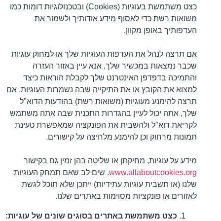
כצט משתמשת בעוגיות (Cookies) ובטכנולוגיות דומות כמו
משואות רשת כדי לאסוף מידע אודותיך ולשמור את
העדפותיך באופן מקוון.
אם תרצה לנהל את העדפות העוגיות שלך או למחוק עוגיות
שכבר נמצאות במכשיר שלך, אנא עיין באזור העזרה
והתמיכה בדפדפן האינטרנט שלך לקבלת הוראות כיצד
למצוא את הקובץ או את התיקייה שבה נשמרות העוגיות. אם
תרצה להימנע מעוגיות (משואות רשת) בהודעות הדוא"ל
שלך, אתה יכול לעיין בהגדרות התכנית שבה אתה משתמש
לקריאת דוא"ל ולהשבית את הפונקציה שמאפשרת טעינת
תמונות מרחוק וכן להימנע מלחיצה על קישורים.
מידע על עוגיות, מחיקתן או שליטה בהן זמין גם בקישור
www.allaboutcookies.org
. שים לב שאם תמחק העוגיות
שלנו (או תשבית עוגיות עתידיות) ייתכן שלא תוכל לגשת
לאזורים או פונקציות מסוימות באתרים שלנו.
כצט משתמשת באתרים בסוגים שונים של עוגיות: