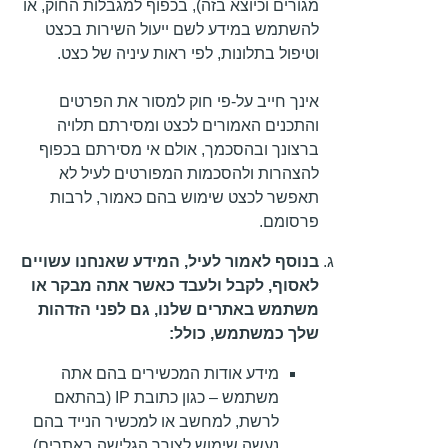
מגורים וכיוצא בזה), בכפוף למגבלות החוק, או
להשתמש במידע לשם ייעול השירות בכצט
וטיפול בתלונות, לפי ראות עיניה של כצט.
אינך חייב על-פי חוק למסור את הפרטים
והתכנים האמורים לכצט ומסירתם תלויה
ברצונך ובהסכמך, אולם אי מסירתם בכפוף
להצהרות ולהסכמות המפורטים לעיל לא
תאפשר לכצט שימוש בהם כאמור, לרבות
פרסומם.
בנוסף לאמור לעיל, המידע שאנחנו עשויים
לאסוף, לקבל ולעבד כאשר אתה מבקר או
משתמש באתרים שלנו, גם לפני הזדהות
שלך כמשתמש, כולל:
מידע אודות המכשירים בהם אתה
משתמש – כגון כתובת IP (בהתאם
לרשת, למחשב או למכשיר הנייד בהם
נעשה שימוש לצורך הגלישה באתרים),