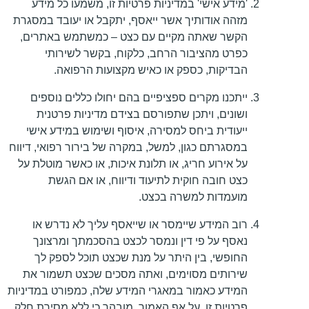
'מידע אישי' במדיניות פרטיות זו, משמעו כל מידע
מזהה אודותיך אשר ייאסף, יתקבל או יעובד במסגרת
הקשר שאתה מקיים עם כצט – כמשתמש באתרים,
כפרט מהציבור הרחב, כלקוח, בקשר לשירותי
הבדיקות, כספק או כאיש מקצועות הרפואה.
ייתכנו מקרים ספציפיים בהם יחולו כללים נוספים
ושונים, ויתכן שתפורסם בצידם מדיניות פרטנית
ייעודית ביחס למסירה, איסוף ושימוש במידע אישי
במסגרתם כגון, למשל, במקרה של בירור רפואי, דיווח
על אירוע חריג, או תלונת איכות, או כאשר מוטלת על
כצט חובה חוקית לתיעוד ודיווח, או אם הגשת
מועמדות למשרה בכצט.
רוב המידע שיימסר או שייאסף עליך לא נדרש או
נאסף על פי דין ונמסר לכצט בהסכמתך ומרצונך
החופשי, בין היתר על מנת שכצט תוכל לספק לך
שירותים מסוימים, ואתה מסכים שכצט תשמור את
המידע כאמור במאגרי המידע שלה, כמפורט במדיניות
פרטיות זו. על אף האמור, מובהר כי ללא מסירת חלק