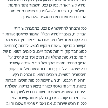
ומידע קשור אחר. כמו כן כצט תשמור נתוני הזמנות
ותשלומים, תשובות לשאלונים, ורשומות מתאימות
אחרות המתעדות את המגעים שלנו איתך.
ככל ותבחר להתקשר עם כצט במסגרת שירותי
הבדיקות, מעבר למידע הכללי האמור שייאסף אודותיך
ככל לקוח אחר של כצט, אנו נאסוף אודותיך מידע מגוון
הקשור בבדיקה שאתה מבקש לבצע, לרבות (בהתאם
לסוג הבדיקה): דוחות פתולוגיים; סיכומים רפואיים של
רופאים; דגימות פתולוגיות, דמים וכיו"ב; פרטים על
הריון; פרטים מזהים שלך ושל בני משפחה קשורים
ככל שימסרו על ידיך; דוחות ותוצאות של הבדיקות;
היסטוריה רפואית, מצבים רפואיים ומחלות רקע
ותרופות רלבנטיות; השתייכות לקופות חולים וחברות
ביטוח. מידע זה נאסף לצורך ביצוע הבדיקה, השלמת
פענוח תוצאותיה ושמירת תיעוד כנדרש לצורך מתן
שירותי הבדיקות. כמו כן, כחלק מההתקשרות עמך
כלקוח רוכש שירותים, אנו נאסוף פרטי תשלום וחיוב