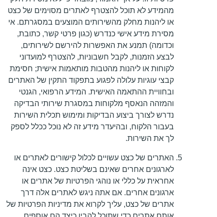
מהמידע לא תוכל להצטרף לאתרים מסוימים של כצט
או ליהנות מחלק מהשירותים המוצעים במסגרתם. אי
מסירת מידע אישי כנדרש (כגון פרטי קשר, כתובת,
וכדומה) תמנע את האפשרות להירשם לשירותים,
לבצע הזמנות, לקבל חשבוניות, להצטרף למועדוני
לקוחות או ליהנות מהטבות מותאמות אישית; חסימת
קבצי עוגיות עלולה לפגוע בתפקוד התקין של האתרים
ובחוויית ההתאמה האישית. המידע הרפואי, הגנטי
והמזהה הנאסף מלקוחות במסגרת שירותי הבדיקה
נדרש לצורך ביצוע הבדיקות ומימוש תכלית השירות
בעבור הלקוח, ובהיעדר מידע זה לא נוכל ככלל לספק
לך את השירות.
האתרים של כצט עשויים לכלול קישורים לאתרים או
לארגונים אחרים שאינם בשליטת כצט. כצט אינה
אחראית על כללי או נוהגי הפרטיות של אתרים או
ארגונים אחרים. אם אתה ניגש לאתרים אלה דרך
אתרים של כצט, עליך לקרוא את מדיניות הפרטיות של
אותם אתרים כדי שתוכל להבין כיצד הם אוספים,