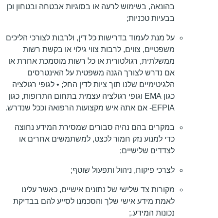
בהונאה, בשימוש לרעה או בסוגיות אבטחה ובטחון וכן
בבעיות טכניות;
על מנת לעמוד בדרישות כל דין, ולרבות לצורכי הליכים
משפטיים, צווים, לרבות צווי גילוי או בקשת רשות
ממשלתית, רגולטורית או כל רשות מוסמכת אחרת או
אם נדרש לצורך הגנה משפטית על האינטרסים
הלגיטימיים שלנו תוך ציות לדין החל; • לגופי רגולציה
כגון EMA וגופי רגולציה עצמית בתחום התרופות, כגון
EFPIA- אם אתה איש מקצועות הרפואה וככל שנדרש.
במקרים בהם נהיה סבורים שמסירת המידע נחוצה
כדי למנוע נזק חמור לכצט, למשתמשים אחרים או
לצדדים שלישיים;
לצרכי פיקוח, ניהול ותפעול שוטף;
מקורות צד שלישי של נתונים אישיים, כאשר עלינו
לאמת מידע אישי שלך והסכמנו לסייע להם בבדיקת
נכונות המידע.;