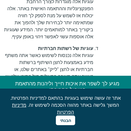
עוגיות אלה מוגדרות לצורך הרחבת
הפונקציונליות וההתאמה האישית באתר. אלה
יכולות אז לשמש על מנת לספק לך חוויה
שמתאימה יותר לבחירות שלך ולהפוך את
ביקוריך באתר למותאמים יותר. המידע שעוגיות
אלה אוספות עשוי לאפשר זיהוי באופן עקיף.
עוגיות של רשתות חברתיות
עוגיות אלה נכנסות לשימוש כאשר אתה משתף
מידע באמצעות לחצן השיתוף ברשתות
חברתיות או לחצן "לייק" באתרים שלנו, או
כאשר אתה מעורב בפעילות מול התוכן שלנו או
מגיע לך לשפר את איכות חייך וליהנות מהתאמת
באמצעות אתר רשת חברתית כמו לינקדאין או
הטיפול התרופתי
X. עוגיות אלה אוספות מידע על האינטראקציה
אתר זה עושה שימוש בעוגיות בהתאם למדיניות הפרטיות.
שלך ברשתות החברתיות עם האתר, האם יש או
שיחת ייעוץ
המשך גלישה באתר מהווה הסכמה לשימוש זה.
מדיניות
אין לך חשבון באתר הרשת החברתית, והאם
הפרטיות
אתה מחובר אליו כאשר אתה פועל מול התוכן
טופס יצירת קשר
באתר. מידע זה עשוי להיות קשור לפעילויות של
הבנתי
טרגוט/פרסום. בפסקה על עוגיות של צדדים