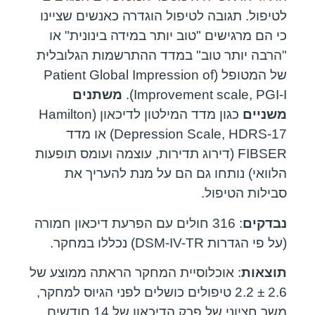
לטיפול. תגובה לטיפול הוגדרה כאנשים שציינו
כי הם מרגישים "טוב יותר במידה בינונית" או
"הרבה יותר טוב" במדד ההתרשמות הגלובלית
של המטופל (Patient Global Impression of
Improvement scale, PGI-I).
משתנים
משניים
כגון מדד המילטון לדיכאון (Hamilton
Depression Scale, HDRS-17) או מדד
FIBSER (דירוג תדירות, עוצמה ועומס תופעות
הלוואי) נותחו גם הם על מנת להעריך את
סבילות הטיפול.
נבדקים
: 316 חולים עם הפרעת דיכאון חמורה
(על פי הגדרות DSM-IV-TR) נכללו במחקר.
תוצאות
: אוכלוסיית המחקר הראתה ממוצע של
2.6 ± 2.2 טיפולים כושלים לפני הגיוס למחקר,
משך חציוני של פרק הדיכאון של 14 חודשים