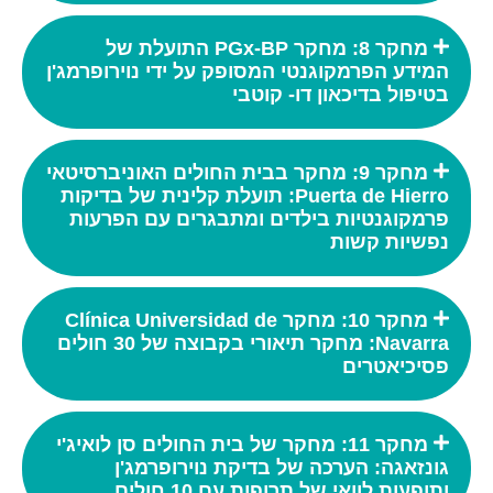
מחקר 8: מחקר PGx-BP התועלת של
המידע הפרמקוגנטי המסופק על ידי נוירופרמג'ן
בטיפול בדיכאון דו- קוטבי
מחקר 9: מחקר בבית החולים האוניברסיטאי
Puerta de Hierro: תועלת קלינית של בדיקות
פרמקוגנטיות בילדים ומתבגרים עם הפרעות
נפשיות קשות
מחקר 10: מחקר Clínica Universidad de
Navarra: מחקר תיאורי בקבוצה של 30 חולים
פסיכיאטרים
מחקר 11: מחקר של בית החולים סן לואיג'י
גונזאגה: הערכה של בדיקת נוירופרמג'ן
ותופעות לוואי של תרופות עם 10 חולים