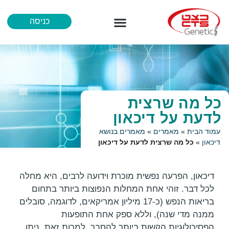
כניסה
מידע לרופא
איך נבדקים
הכל אודות נוירופרמג’ן
כל מה שרצית
לדעת על דיכאון
עמוד הבית
»
מאמרים
»
מאמרים בנושא
דיכאון
»
כל מה שרצית לדעת על דיכאון
דיכאון, הפרעה נפשית מוכרת וידועה לרבים, היא מחלה
לכל דבר. זוהי אחת המחלות הנפוצות ביותר בתחום
בריאות הנפש (כ-17 מיליון אמריקאים, לדוגמה, סובלים
ממנה מדי שנה), וללא ספק אחת התופעות
הפסיכולוגיות הקשות ביותר להסבר. למרות זאת, ניתן