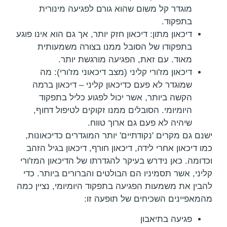
מוגדר קל משום שהוא גורם לפגיעה מינורית
בתפקוד.
דיכאון מתון: דיכאון חזק יותר, אך גם הוא אינו פוגע
בתפקודו של הסובל ממנו בצורה משמעותית
מאוד. עם זאת, הפגיעה מורגשת יותר.
דיכאון מז'ורי קליני (מצב דיכאוני מז'ורי): מה
שמוגדר לא פעם כדיכאון קליני – דיכאון ברמה
הקשה ביותר, אשר יכול לפגוע כליל בתפקוד
היומיומי. הסובלים ממנו זקוקים לטיפול דחוף,
שיהיה לא פעם גם ארוך טווח.
ישנם גם מקרים 'נקודתיים' יותר המוגדרים כדיכאונות,
כמו דיכאון אחרי לידה, דיכאון חורף, דיכאון בגיל הזהב
וכדומה. כאן נידרש בעיקר להגדרתו של הדיכאון המז'ורי
קליני, אשר תסמיניו הם הבולטים והברורים ביותר. כדי
להבין את משמעות הפגיעה בתפקוד היומיומי, נציין כמה
מהמאפיינים השכיחים של תופעה זו:
פגיעה בתיאבון