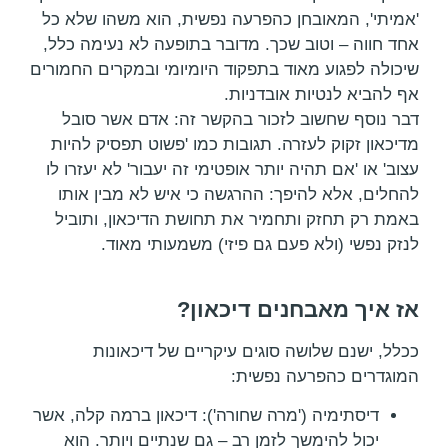
'אמיתי', המאובחן כהפרעה נפשית, הוא משהו שלא כל
אחד חווה – וטוב שכך. מדובר בתופעה לא נעימה כלל,
שיכולה לפגוע מאוד בתפקוד היומיומי ובמקרים החמורים
אף להביא לנטיות אובדניות.
דבר נוסף שחשוב לזכור בהקשר זה: אדם אשר סובל
מדיכאון זקוק לעזרה. תגובות כמו 'פשוט תפסיק להיות
עצוב' או 'אם תהיה יותר אופטימי זה יעבור' לא יעזרו לו
להחלים, אלא להיפך: ההרגשה כי איש לא מבין אותו
באמת רק תחזק ותחמיר את תחושת הדיכאון, ותוביל
לנזק נפשי (ולא פעם גם פיזי) משמעותי מאוד.
אז איך מאבחנים דיכאון?
ככלל, ישנם שלושה סוגים עיקריים של דיכאונות
המוגדרים כהפרעה נפשית:
דיסתימיה ('מרה שחורה'): דיכאון ברמה קלה, אשר
יכול להימשך לזמן רב – גם שנתיים ויותר. הוא