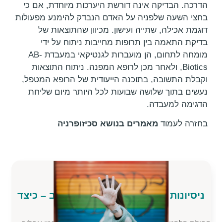
הדרכה. הבדיקה אינה דורשת היערכות מיוחדת, אם כי
בחצי השעה שלפניה על האדם הנבדק להימנע מפעולות
דוגמת אכילה, שתייה ועישון. מכיוון שהתוצאות של
בדיקת התאמה בין תרופות מחייבות ניתוח על ידי
מומחה לתחום, הן מועברות לגנטיקאי במעבדת AB-
Biotics, ולאחר מכן לרופא המפנה. ניתוח התוצאות
וקבלת התשובה, בתוכנה הייעודית של הרופא המטפל,
נעשים בתוך שלושה שבועות לכל היותר מיום שליחת
הדגימה למעבדה.
בחזרה לעמוד
מאמרים בנושא סכיזופרניה
ד
החופש הגדול – איך הוא גורם לבעיות נפשיו
בקרב ילדים ומה ניתן לעשות בנושא?