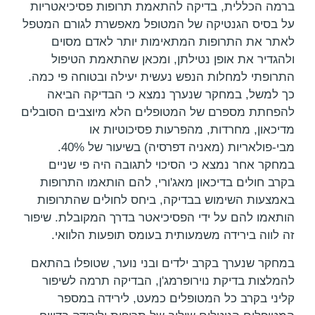
ברמה הכללית, בדיקה להתאמת תרופות פסיכיאטריות
על בסיס הגנטיקה של המטופל מאפשרת לגורם המטפל
לאתר את התרופות המתאימות יותר לאדם מסוים
ולהגדיר את אופן נטילתן, ומכאן שהתאמת הטיפול
התרופתי למחלות הנפש נעשית יעילה ובטוחה פי כמה.
כך למשל, במחקר שנערך נמצא כי הבדיקה הביאה
להפחתת מספרם של המטופלים הלא מיוצבים הסובלים
מדיכאון, מחרדות, מהפרעות פסיכוטיות או
מבי-פולאריות (מאניה דפרסיה) בשיעור של 40%.
במחקר אחר נמצא כי הסיכוי לתגובה היה פי שניים
בקרב חולים בדיכאון מאג'ורי, להם הותאמו התרופות
באמצעות השימוש בבדיקה, ביחס לחולים שהתרופות
הותאמו להם על ידי הפסיכיאטר בדרך המקובלת. שיפור
זה לווה בירידה משמעותית בעומס תופעות הלוואי.
במחקר שנערך בקרב ילדים ובני נוער, שטופלו בהתאם
להמלצות בדיקת נוירופרמג'ן, הבדיקה תרמה לשיפור
קליני בקרב כל המטופלים כמעט, לירידה במספר