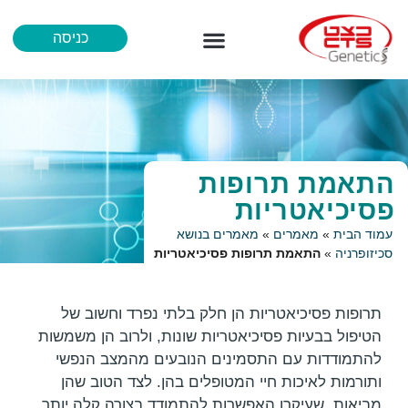
כניסה
מידע לרופא
איך נבדקים
הכל אודות נוירופרמג’ן
התאמת תרופות
פסיכיאטריות
עמוד הבית
»
מאמרים
»
מאמרים בנושא
סכיזופרניה
»
התאמת תרופות פסיכיאטריות
תרופות פסיכיאטריות הן חלק בלתי נפרד וחשוב של
הטיפול בבעיות פסיכיאטריות שונות, ולרוב הן משמשות
להתמודדות עם התסמינים הנובעים מהמצב הנפשי
ותורמות לאיכות חיי המטופלים בהן. לצד הטוב שהן
מביאות, שעיקרו האפשרות להתמודד בצורה קלה יותר,