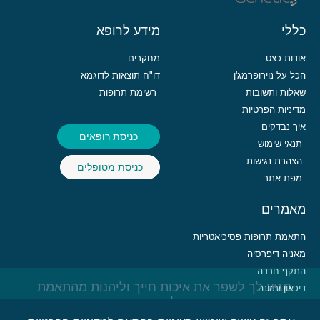
כללי
מידע לרופא
אודות כצט
מחקרים
הכל על נוירופרמג'ן
דו"ח תוצאות לדוגמא
שאלות ותשובות
רשימת תרופות
מדיניות הפרטיות
איך נבדקים
כניסת רופאים
תנאי שימוש
הצהרת נגישות
כניסת מטופלים
מפת אתר
מאמרים
התאמת תרופות פסיכיאטריות
מאניה דיפרסיה
התקף חרדה
מגיע לך לשפר את איכות חייך וליהנות מהתאמת
דיכאון ותזונה
הטיפול התרופתי
סכיזופרניה – כל מה שחשוב לדעת