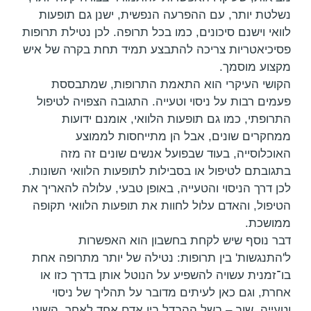
נשלטת יותר, עם ההפרעה הנפשית, ישנן גם תופעות
לוואי וישנם סיכונים, כמו בכל תרופה. לכן נטילת תרופות
פסיכיאטריות צריכה להתבצע תמיד תחת בקרה של איש
מקצוע מוסמך.
הקושי העיקרי הוא התאמת התרופות, שמתבססת
פעמים רבות על ניסוי וטעייה. התגובה הצפויה לטיפול
התרופתי, כמו גם תופעות הלוואי, אומנם ידועות
ממחקרים שונים, אבל הן מתייחסות לממוצע
האוכלוסייה, בעוד שבפועל אנשים שונים זה מזה
בתגובתם לטיפול או בסבילות לתופעות הלוואי השונות.
לכן דרך הניסוי והטעייה, באופן טבעי, עלולה להאריך את
הטיפול, והאדם עלול לחוות את תופעות הלוואי תקופה
ממושכת.
דבר נוסף שיש לקחת בחשבון הוא האפשרות
ל'התנגשות' בין תרופות: נטילה של יותר מתרופה אחת
בו־זמנית עשויה להשפיע על הנוטל אותן בדרך כזו או
אחרת, וגם כאן לעיתים מדובר על תהליך של ניסוי
וטעייה, שוב – בשל ההבדל בין אדם אחד לאחר, השוני