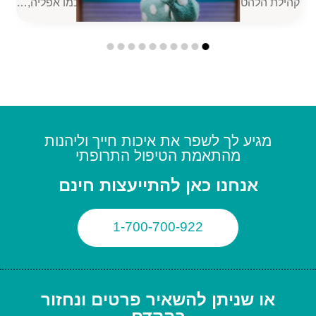
ה,…
חופשת הקיץ כבר כאן ומשפחות רבות יוצאות ומתכננות…
מגיע לך לשפר את איכות חייך וליהנות
מהתאמת הטיפול התרופתי
אנחנו כאן להתייעצות חינם
1-700-700-922
או שניתן להשאיר פרטים ונחזור