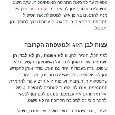
נוספות עד למציאת התרופה האופטימלית. עקב היצע
הטיפולים הרחב, ניתן להיעזר
בבדיקת נוירופרמג'ן
על
מנת להתאים באופן אישי למטופלת את הטיפול
התרופתי המתאים ביותר גנטית עבורה ובכך לחסוך זמן
ותסכול.
עצות לבן הזוג ולמשפחה הקרובה
לפני הכל, הזכירו להן:
זו לא אשמתן, הן לא לבד, הן
ישתפרו
. עודדו אותן לדבר על רגשותיהן ותקשיבו ללא
שיפוט, עזרו בעבודות. יחד עם זאת, עודדו אותן להקדיש
זמן לטיפול עצמי, להיפגש עם חברים, חשוב לזכור
שהפסקות הן חשובות, ועייפות היא גורם עיקרי להחמרת
התסמינים. עזרו להן לפנות לאחרים לתמיכה וטיפול.
ואל תזניחו גם את עצמכם, פנו גם לכם זמן לפנאי
ולחברים כי גם לסביבה הקרובה זה לא פשוט.
העיקר, זכרו שמדובר במצב חולף, ועם עזרה, טיפול