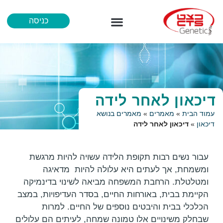
כניסה
מידע לרופא
איך נבדקים
הכל אודות נוירופרמג’ן
דיכאון לאחר לידה
עמוד הבית
»
מאמרים
»
מאמרים בנושא
דיכאון
»
דיכאון לאחר לידה
עבור נשים רבות תקופת הלידה עשויה להיות מרגשת
ומשמחת, אך לעתים היא עלולה להיות מדאיגה
ומטלטלת. הרחבת המשפחה מביאה לשינוי בדינמיקה
הקיימת בבית, באורחות החיים, בסדר העדיפויות, במצב
הכלכלי בבית והיבטים נוספים של החיים. למרות
שבחלק משינויים אלו טמונה שמחה, לעיתים הם עלולים