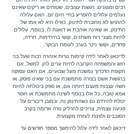
רבים ומגוונים. רגשות עצובים, שטוחים או ריקים שאינם
נעלמים עלולים להפריע בחיי היום יום. האם עלולה
להרגיש לא מחוברת לתינוק, כאילו היא לא אמו של
התינוק, או שאינה אוהבת או דואגת לו. בנוסף, עלולים
להיות מצבי רוח משתנים, קושי בהירדמות, חרדה,
פחדים, וקושי ניכר בערב לעומת הבוקר.
לדיכאון לאחר לידה קיימות נורות אזהרה רבות שעל בני
הזוג והמשפחה הקרובה להיות ערים להן. למשל, אם
תקופת הדכדוך נמשכת מעל שבועיים, אם האם עסוקה
ברגשות אשם בצורה מתמשכת עם בכי שאינו פוסק, או
חשה עצבות מעצם היותה אם, או ספק ביכולתה להיות
אמא טובה. כל אלו בנוסף לשינה מתמשכת או חוסר
יכולת להירדם גם כשהתינוק נח, וכמובן דיבורים על
פגיעה עצמית, צריכים להדליק נורה אדומה בקרב
הסובבים ולפנות לעזרה מקצועית.
דיכאון לאחר לידה עלול להימשך מספר חודשים עד