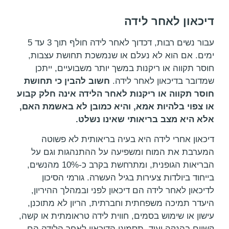
דיכאון לאחר לידה
עבור נשים רבות, דכדוך לאחר לידה חולף תוך 3 עד 5
ימים. אם הוא לא נעלם או שנמשכת תחושת עצבות,
חוסר תקווה או ריקנות במשך יותר משבועיים, ייתכן
שמדובר בדיכאון לאחר לידה.
חשוב להבין כי תחושת
חוסר תקווה או ריקנות לאחר הלידה אינה חלק קבוע
או צפוי בלהיות אמא,
והיא כמובן לא באשמת האם,
אלא היא מצב בריאותי שאינו נשלט.
דיכאון אחרי לידה היא בעיה בריאותית לא פשוטה
המערבת את המוח ומשפיעה על ההתנהגות וגם על
הבריאות הגופנית, ומתרחשת בקרב כ-10% מהנשים,
בייחוד ביולדות צעירות בגיל העשרה. גורמי הסיכון
לדיכאון לאחר לידה הם דיכאון לפני ובמהלך ההיריון,
היעדר תמיכה משפחתית וחברתית, הריון לא מתוכנן,
עישון או שימוש בסמים, חווית לידה טראומתית או קשה,
קשיים בהנקה ועוד. תסמיני הדיכאון לאחר הלידה הם