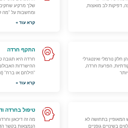
ה, דפיקות לב מואצות,
שלך מרקיע שחקים ו
ומחשבות על "מה קו
קרא עוד »
התקף חרדה
 חלק נורמלי ואינטגרלי
חרדה היא תגובה טב
ודתיות, הפרעת חרדה,
ההישרדות האבולוצי
יותר
"הילחם או ברח" (Fight or Flight), במסגרתה אנו
קרא עוד »
טיפול בחרדה ודי
 המאופיין בתחושה לא
מה זה דיכאון וחרד
ים בשינויים גופניים
הנמצאות בקשר הדוק