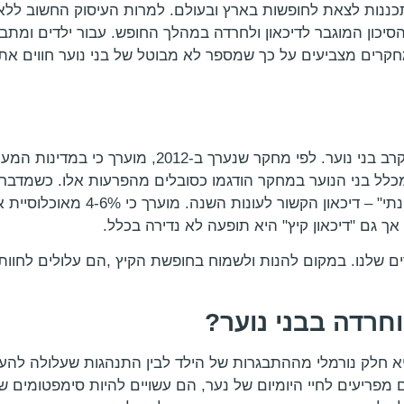
תכננות לצאת לחופשות בארץ ובעולם. למרות העיסוק החשוב לל
יכון המוגבר לדיכאון ולחרדה במהלך החופש. עבור ילדים ומתב
קרים מצביעים על כך שמספר לא מבוטל של בני נוער חווים את
בישראל הודגם שיעור גבוה במיוחד – 19.4% מכלל בני הנוער במחקר הודגמו כסובלים מהפר
עשויים להתגבר, במצב הידוע גם בשם "ד
, אך גם "דיכאון קיץ" היא תופעה לא נדירה בכלל.
ם שלנו. במקום להנות ולשמוח בחופשת הקיץ ,הם עלולים לחוות 
וחרדה בבני נוער?
א חלק נורמלי מההתבגרות של הילד לבין התנהגות שעלולה להעיד
מפריעים לחיי היומיום של נער, הם עשויים להיות סימפטומים ש