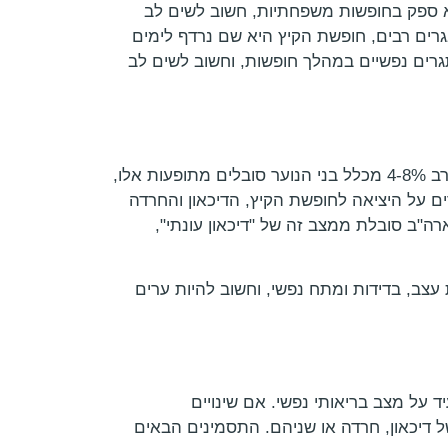
א ספק בחופשות משפחתיות, חשוב לשים לב
גרים רבים, חופשת הקיץ היא שם נרדף לימים
גרים נפשיים במהלך חופשות, וחשוב לשים לב
דכאון וחרדה הם תופעה שכיחה ללא שום קשר בקרב בני נוער. לפי מחקר שנערך ב-2012, מוערך כי במדינות המערב 4-8% מכלל בני הנוער סובלים מתופעות אלו,
עות אלו. כשמדברים על היציאה לחופשת הקיץ, הדיכאון והחרדה
יכאון עונתי" – דיכאון הקשור לעונות השנה. מוערך כי 4-6% מאוכלוסיית ארה"ב סובלת ממצב זה של "דיכאון עונתי",
עצב, בדידות ומתח נפשי, וחשוב להיות ערים
 על מצב בריאותי נפשי. אם שינויים
ל דיכאון, חרדה או שניהם. התסמינים הבאים