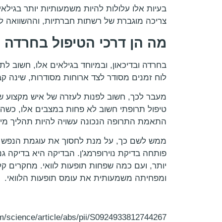
בעיות אלו עלולות להיות משמעותיות יותר בגילאי
צריכה מוגברת של רשתות חברתיות, וההשוואה לש
מה הן דרכי הטיפול בחרדה ו
בחרדה ובדיכאון, ובמיוחד בגילאים אלו, חשוב 
לוח זמנים מסודר לצד ארוחות מסודרות, שינה קב
מעבר לכך, חשוב לפנות לעזרה של איש מקצוע שמ
טיפול תרופתי חשוב לא פחות במצבים אלו, כשהט
התאמת התרופה הנכונה עשויה להיות תהליך מייגע
ממש לשם כך, על מנת לחסוך את עוגמת הנפש ה
פותחה בדיקת נוירופרמג'ן. הבדיקה היא בדיקה ג
ומפחיתה משמעותית את עומס תופעות הלוואי.
m/science/article/abs/pii/S0924933812744267