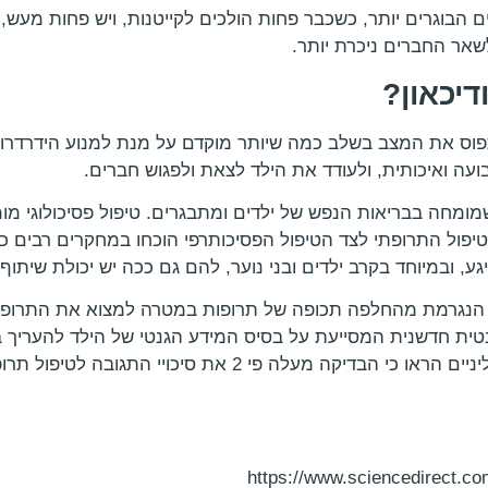
ם הבוגרים יותר, כשכבר פחות הולכים לקייטנות, ויש פחות מעש, 
אר החברים ניכרת יותר.
דיכאון?
לתפוס את המצב בשלב כמה שיותר מוקדם על מנת למנוע הידרדרו
ועה ואיכותית, ולעודד את הילד לצאת ולפגוש חברים.
ומחה בבריאות הנפש של ילדים ומתבגרים. טיפול פסיכולוגי מו
יפול התרופתי לצד הטיפול הפסיכותרפי הוכחו במחקרים רבים 
, ובמיוחד בקרב ילדים ובני נוער, להם גם ככה יש יכולת שיתוף
נגרמת מהחלפה תכופה של תרופות במטרה למצוא את התרופה ה
נטית חדשנית המסייעת על בסיס המידע הגנטי של הילד להעריך ב
יותר, ועם כמה שפחות תופעות לוואי. מחקרים קליניים הראו כי הב
https://www.sciencedirect.co